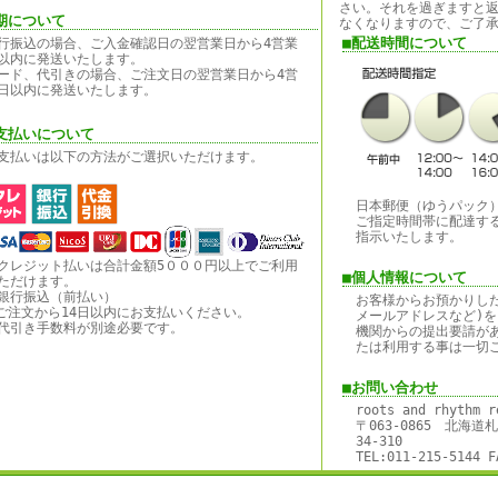
さい。それを過ぎますと
期について
なくなりますので、ご了
■配送時間について
行振込の場合、ご入金確認日の翌営業日から4営業
以内に発送いたします。
ード、代引きの場合、ご注文日の翌営業日から4営
日以内に発送いたします。
支払いについて
支払いは以下の方法がご選択いただけます。
日本郵便（ゆうパック
ご指定時間帯に配達す
指示いたします。
クレジット払いは合計金額5０００円以上でご利用
■個人情報について
ただけます。
銀行振込（前払い）
お客様からお預かりし
ご注文から14日以内にお支払いください。
メールアドレスなど)を
代引き手数料が別途必要です。
機関からの提出要請が
たは利用する事は一切
■お問い合わせ
roots and rhythm r
〒063-0865 北海
34-310
TEL:011-215-5144 F