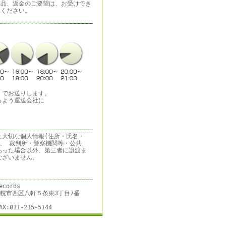
返品、返金のご要望は、お受けでき
承ください。
）でお送りします。
るよう運送会社に
た大切な個人情報(住所・氏名・
、 裁判所・警察機関等・公共
あった場合以外、第三者に譲渡ま
ございません。
ecords
道札幌市西区八軒５条東3丁目7番
AX:011-215-5144