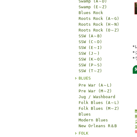
Swamp (A～D)
Swamp (E～Z)
Blues Rock
Roots Rock (A～G)
Roots Rock (H～N)
Roots Rock (O～Z)
SSW (A～B)
SSW (C～D)
*
SSW (E～I)
*
SSW (J～)
*
SSW (K～O)
SSW (P～S)
SSW (T～Z)
BLUES
Pre War (A～L)
Pre War (M～Z)
Jug / Washboard
Folk Blues (A～L)
Folk Blues (M～Z)
Blues
Modern Blues
New Orleans R＆B
FOLK