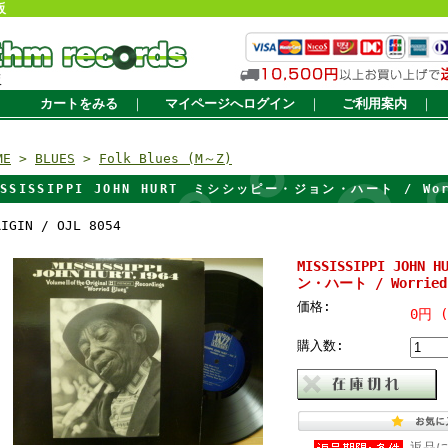
販
販
カートをみる
｜
マイページへログイン
｜
ご利用案内
｜
ME
>
BLUES
>
Folk Blues (M～Z)
ISSISSIPPI JOHN HURT ミシシッピー・ジョン・ハート / Worr
RIGIN / OJL 8054
MISSISSIPPI JOH
ン・ハート / Worried 
価格:
0円 
購入数:
返品