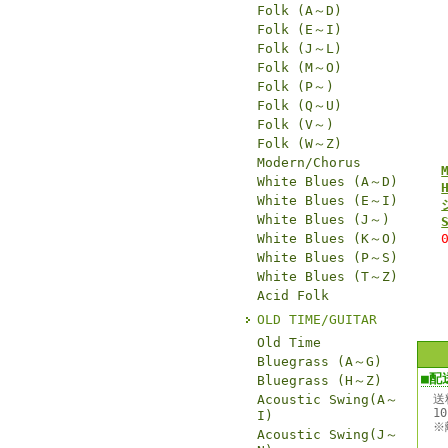
Folk (A～D)
Folk (E～I)
Folk (J～L)
Folk (M～O)
Folk (P～)
Folk (Q～U)
Folk (V～)
Folk (W～Z)
Modern/Chorus
White Blues (A～D)
White Blues (E～I)
White Blues (J～)
White Blues (K～O)
White Blues (P～S)
White Blues (T～Z)
Acid Folk
OLD TIME/GUITAR
Old Time
Bluegrass (A～G)
■配
Bluegrass (H～Z)
Acoustic Swing(A～
送
1
I)
※
Acoustic Swing(J～