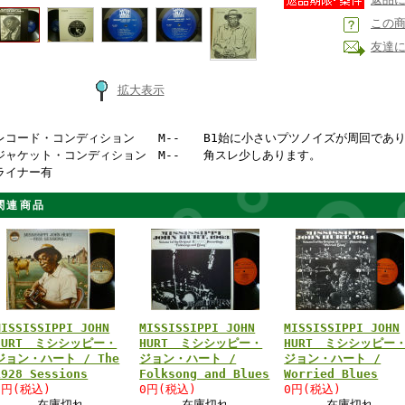
この
友達
拡大表示
レコード・コンディション M-- B1始に小さいプツノイズが周回であ
ジャケット・コンディション M-- 角スレ少しあります。
ライナー有
関連商品
MISSISSIPPI JOHN
MISSISSIPPI JOHN
MISSISSIPPI JOHN
HURT ミシシッピー・
HURT ミシシッピー・
HURT ミシシッピー
ジョン・ハート / The
ジョン・ハート /
ジョン・ハート /
1928 Sessions
Folksong and Blues
Worried Blues
0円(税込)
0円(税込)
0円(税込)
在庫切れ
在庫切れ
在庫切れ