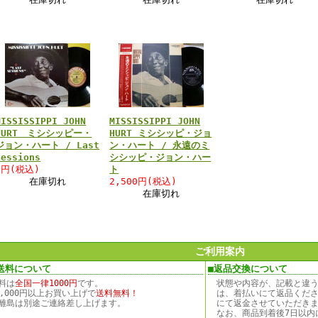
MISSISSIPPI JOHN
MISSISSIPPI JOHN
HURT ミシシッピー・
HURT ミシシッピ・ジョ
ジョン・ハート / Last
ン・ハート / 永遠のミ
Sessions
シシッピ・ジョン・ハー
0円(税込)
ト
在庫切れ
2,500円(税込)
在庫切れ
ご利用案内
送料について
■返品交換について
料は
全国一律1000円
です。
状態や内容が、記載と違
0,000円以上お買い上げで
送料無料！
は、着払いにて返品くだ
離島は別途ご連絡差し上げます。
にて返金させていただき
なお、商品到着後7日以内