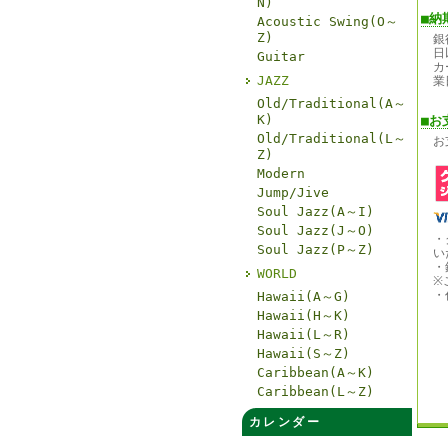
N)
■納
Acoustic Swing(O～
Z)
銀
日
Guitar
カ
JAZZ
業
Old/Traditional(A～
K)
■お
Old/Traditional(L～
お
Z)
Modern
Jump/Jive
Soul Jazz(A～I)
Soul Jazz(J～O)
・
Soul Jazz(P～Z)
い
・
WORLD
※
・
Hawaii(A～G)
Hawaii(H～K)
Hawaii(L～R)
Hawaii(S～Z)
Caribbean(A～K)
Caribbean(L～Z)
カレンダー