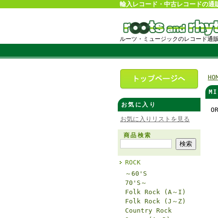
輸入レコード・中古レコードの通
ルーツ・ミュージックのレコード通
HO
M
お気に入り
O
お気に入りリストを見る
商品検索
ROCK
～60'S
70'S～
Folk Rock (A～I)
Folk Rock (J～Z)
Country Rock