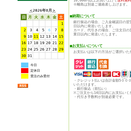
10,000円以上お買い上げで
送料無
※離島は別途ご連絡差し上げます。
＜
2026年8月
＞
■納期について
日
月
火
水
木
金
土
銀行振込の場合、ご入金確認日の翌
1
日以内に発送いたします。
2
3
4
5
6
7
8
カード、代引きの場合、ご注文日の
業日以内に発送いたします。
9
10
11
12
13
14
15
16
17
18
19
20
21
22
■お支払いについて
23
24
25
26
27
28
29
お支払いは以下の方法がご選択いた
30
31
今日
定休日
受注のみ受付
・クレジット払いは合計金額5００
いただけます。
・銀行振込（前払い）
※ご注文から14日以内にお支払いく
・代引き手数料が別途必要です。