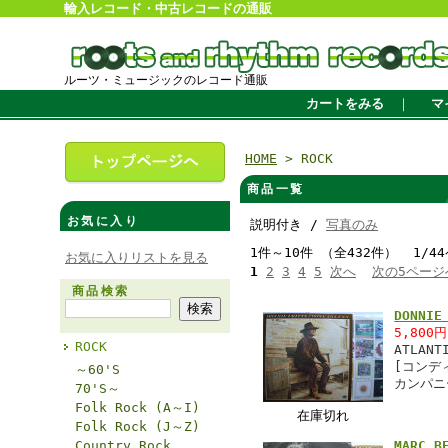
輸入レコード・中古レコードの通販
ルーツ・ミュージックのレコード通販
カートをみる
｜
マ
HOME
> ROCK
商品一覧
お気に入り
説明付き /
写真のみ
1件～10件 （全432件） 1/4
お気に入りリストを見る
1
2
3
4
5
次へ
次の5ページ
商品検索
DONNI
5,800
ROCK
ATLANT
[コンデ
～60'S
カンパニ
70'S～
Folk Rock (A～I)
在庫切れ
Folk Rock (J～Z)
Country Rock
MARC 