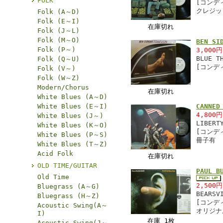
FOLK
[コンデ
クレジッ
Folk (A～D)
Folk (E～I)
在庫切れ
Folk (J～L)
Folk (M～O)
BEN S
Folk (P～)
3,000
BLUE T
Folk (Q～U)
[コンデ
Folk (V～)
Folk (W～Z)
Modern/Chorus
在庫切れ
White Blues (A～D)
White Blues (E～I)
CANNE
4,800
White Blues (J～)
LIBERT
White Blues (K～O)
[コンデ
White Blues (P～S)
冊子有
White Blues (T～Z)
Acid Folk
在庫切れ
OLD TIME/GUITAR
PAUL 
Old Time
2,500
Bluegrass (A～G)
BEARSV
Bluegrass (H～Z)
[コンデ
Acoustic Swing(A～
オリジナ
I)
在庫 1枚
Acoustic Swing(J～