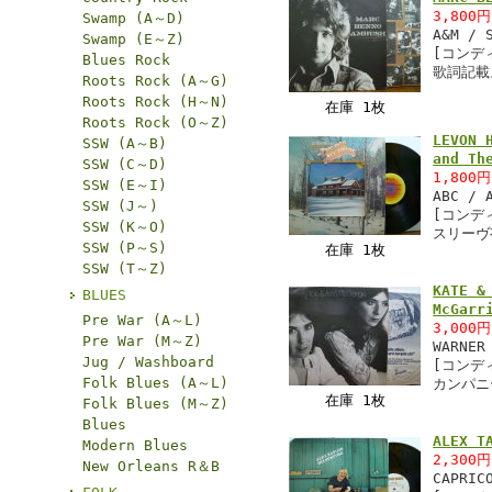
3,800
Swamp (A～D)
A&M / 
Swamp (E～Z)
[コンデ
Blues Rock
歌詞記載
Roots Rock (A～G)
Roots Rock (H～N)
在庫 1枚
Roots Rock (O～Z)
LEVON 
SSW (A～B)
and Th
SSW (C～D)
1,800
SSW (E～I)
ABC / 
SSW (J～)
[コンデ
SSW (K～O)
スリーヴ
SSW (P～S)
在庫 1枚
SSW (T～Z)
KATE 
BLUES
McGarr
Pre War (A～L)
3,000
Pre War (M～Z)
WARNER
Jug / Washboard
[コンデ
Folk Blues (A～L)
カンパニ
在庫 1枚
Folk Blues (M～Z)
Blues
ALEX 
Modern Blues
2,300
New Orleans R＆B
CAPRIC