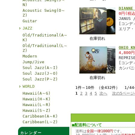
N)
DIANN
Acoustic Swing(O～
0円(税込
Z)
JANUS 
Guitar
[コンデ
JAZZ
エリア・
Old/Traditional(A～
在庫切れ
K)
Old/Traditional(L～
OHIO 
Z)
4,800
Modern
REPRIS
Jump/Jive
[コンデ
Soul Jazz(A～I)
カンパニ
Soul Jazz(J～O)
在庫切れ
Soul Jazz(P～Z)
WORLD
1件～10件 （全432件） 1/4
Hawaii(A～G)
1
2
3
4
5
次へ
次の5ページ
Hawaii(H～K)
Hawaii(L～R)
Hawaii(S～Z)
Caribbean(A～K)
Caribbean(L～Z)
■配送料について
送料は
全国一律1000円
です。
カレンダー