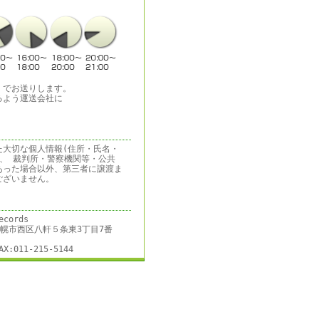
）でお送りします。
るよう運送会社に
た大切な個人情報(住所・氏名・
、 裁判所・警察機関等・公共
あった場合以外、第三者に譲渡ま
ございません。
ecords
道札幌市西区八軒５条東3丁目7番
AX:011-215-5144