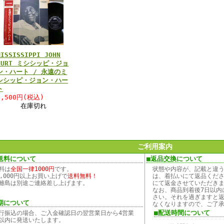
MISSISSIPPI JOHN
HURT ミシシッピ・ジョ
ン・ハート / 永遠のミ
シシッピ・ジョン・ハー
ト
2,500円(税込)
在庫切れ
ご利用案内
送料について
■返品交換について
料は
全国一律1000円
です。
状態や内容が、記載と違
0,000円以上お買い上げで
送料無料！
は、着払いにて返品くだ
離島は別途ご連絡差し上げます。
にて返金させていただき
なお、商品到着後7日以内
さい。それを過ぎますと
期について
なくなりますので、ご了
■配送時間について
行振込の場合、ご入金確認日の翌営業日から4営業
以内に発送いたします。