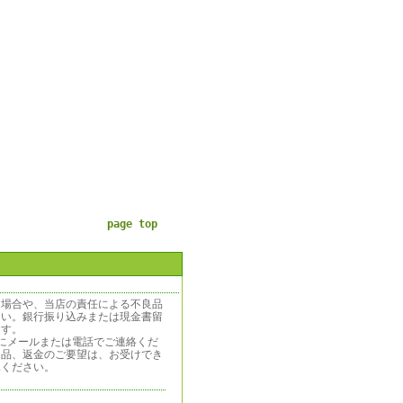
page top
う場合や、当店の責任による不良品
さい。銀行振り込みまたは現金書留
ます。
にメールまたは電話でご連絡くだ
返品、返金のご要望は、お受けでき
承ください。