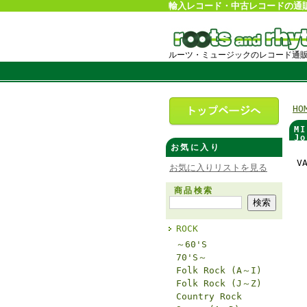
輸入レコード・中古レコードの通
ルーツ・ミュージックのレコード通
HO
M
Jo
お気に入り
V
お気に入りリストを見る
商品検索
ROCK
～60'S
70'S～
Folk Rock (A～I)
Folk Rock (J～Z)
Country Rock