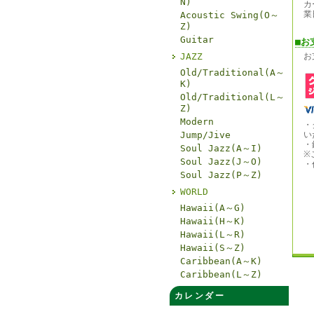
N)
カ
業
Acoustic Swing(O～
Z)
Guitar
■お
JAZZ
お
Old/Traditional(A～
K)
Old/Traditional(L～
Z)
Modern
・
Jump/Jive
い
・
Soul Jazz(A～I)
※
Soul Jazz(J～O)
・
Soul Jazz(P～Z)
WORLD
Hawaii(A～G)
Hawaii(H～K)
Hawaii(L～R)
Hawaii(S～Z)
Caribbean(A～K)
Caribbean(L～Z)
カレンダー