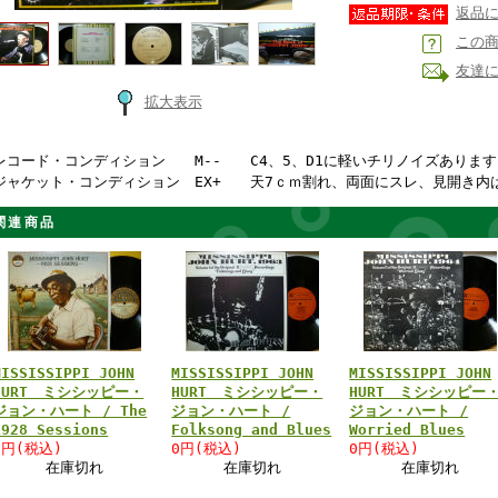
返品
この
友達
拡大表示
レコード・コンディション M-- C4、5、D1に軽いチリノイズありま
ジャケット・コンディション EX+ 天7ｃｍ割れ、両面にスレ、見開き内
関連商品
MISSISSIPPI JOHN
MISSISSIPPI JOHN
MISSISSIPPI JOHN
HURT ミシシッピー・
HURT ミシシッピー・
HURT ミシシッピー
ジョン・ハート / The
ジョン・ハート /
ジョン・ハート /
1928 Sessions
Folksong and Blues
Worried Blues
0円(税込)
0円(税込)
0円(税込)
在庫切れ
在庫切れ
在庫切れ