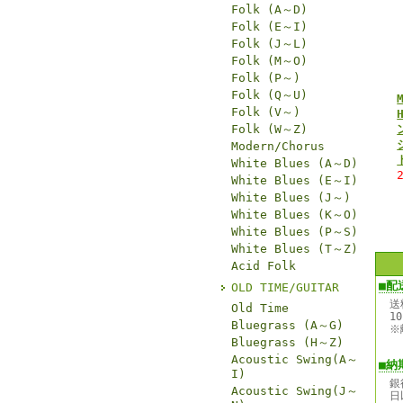
Folk (A～D)
Folk (E～I)
Folk (J～L)
Folk (M～O)
Folk (P～)
Folk (Q～U)
Folk (V～)
Folk (W～Z)
Modern/Chorus
White Blues (A～D)
White Blues (E～I)
White Blues (J～)
White Blues (K～O)
White Blues (P～S)
White Blues (T～Z)
Acid Folk
■配
OLD TIME/GUITAR
送
Old Time
1
Bluegrass (A～G)
※
Bluegrass (H～Z)
Acoustic Swing(A～
■納
I)
銀
Acoustic Swing(J～
日