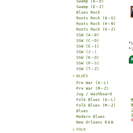
Swamp (A～D)
Swamp (E～Z)
Blues Rock
Roots Rock (A～G)
Roots Rock (H～N)
Roots Rock (O～Z)
SSW (A～B)
SSW (C～D)
*
SSW (E～I)
*
SSW (J～)
SSW (K～O)
SSW (P～S)
SSW (T～Z)
BLUES
Pre War (A～L)
Pre War (M～Z)
Jug / Washboard
Folk Blues (A～L)
Folk Blues (M～Z)
Blues
Modern Blues
New Orleans R＆B
FOLK