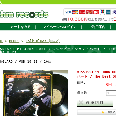
販
販
カートをみる
｜
マイページへログイン
｜
ご利用案内
｜
ME
>
BLUES
>
Folk Blues (M～Z)
ISSISSIPPI JOHN HURT ミシシッピー・ジョン・ハート / The B
hn Hurt
ANGUARD / VSD 19-20 / 2枚組
MISSISSIPPI JOH
ハート / The Best Of
価格:
0円 
購入数: