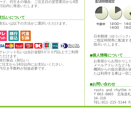
ード、代引きの場合、ご注文日の翌営業日から4営
日以内に発送いたします。
支払いについて
支払いは以下の方法がご選択いただけます。
日本郵便（ゆうパック
ご指定時間帯に配達す
指示いたします。
クレジット払いは合計金額5０００円以上でご利用
■個人情報について
ただけます。
銀行振込（前払い）
お客様からお預かりし
ご注文から14日以内にお支払いください。
メールアドレスなど)を
代引き手数料が別途必要です。
機関からの提出要請が
たは利用する事は一切
■お問い合わせ
roots and rhythm r
〒063-0865 北海
34-310
TEL:011-215-5144 F