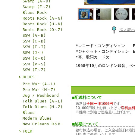
Swamp (A～D)
Swamp (E～Z)
Blues Rock
Roots Rock (A～G)
Roots Rock (H～N)
Roots Rock (O～Z)
拡大表示
SSW (A～B)
SSW (C～D)
*レコード・コンディション E
SSW (E～I)
*ジャケット・コンディション 
SSW (J～)
*帯、歌詞カード欠
SSW (K～O)
SSW (P～S)
1968年10月のロンドン録音、
SSW (T～Z)
BLUES
Pre War (A～L)
Pre War (M～Z)
Jug / Washboard
■配送料について
Folk Blues (A～L)
送料は
全国一律1000円
です。
Folk Blues (M～Z)
10,000円以上お買い上げで
送料無
※離島は別途ご連絡差し上げます。
Blues
Modern Blues
New Orleans R＆B
■納期について
銀行振込の場合、ご入金確認日の翌
FOLK
日以内に発送いたします。