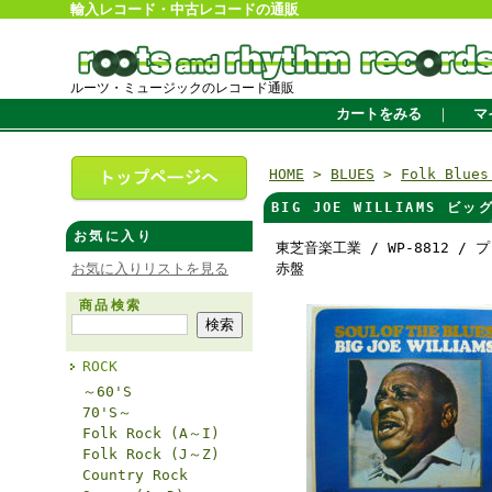
輸入レコード・中古レコードの通販
ルーツ・ミュージックのレコード通販
カートをみる
｜
マ
HOME
>
BLUES
>
Folk Blue
BIG JOE WILLIAMS
お気に入り
東芝音楽工業 / WP-8812 / 
お気に入りリストを見る
赤盤
商品検索
ROCK
～60'S
70'S～
Folk Rock (A～I)
Folk Rock (J～Z)
Country Rock