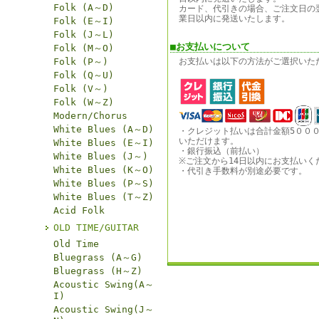
Folk (A～D)
カード、代引きの場合、ご注文日の
業日以内に発送いたします。
Folk (E～I)
Folk (J～L)
■お支払いについて
Folk (M～O)
Folk (P～)
お支払いは以下の方法がご選択いた
Folk (Q～U)
Folk (V～)
Folk (W～Z)
Modern/Chorus
White Blues (A～D)
・クレジット払いは合計金額5００
いただけます。
White Blues (E～I)
・銀行振込（前払い）
White Blues (J～)
※ご注文から14日以内にお支払いく
White Blues (K～O)
・代引き手数料が別途必要です。
White Blues (P～S)
White Blues (T～Z)
Acid Folk
OLD TIME/GUITAR
Old Time
Bluegrass (A～G)
Bluegrass (H～Z)
Acoustic Swing(A～
I)
Acoustic Swing(J～