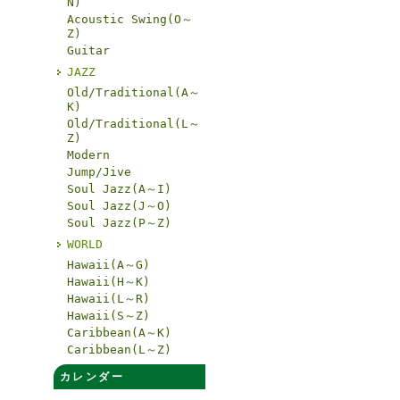
N)
Acoustic Swing(O～
Z)
Guitar
JAZZ
Old/Traditional(A～
K)
Old/Traditional(L～
Z)
Modern
Jump/Jive
Soul Jazz(A～I)
Soul Jazz(J～O)
Soul Jazz(P～Z)
WORLD
Hawaii(A～G)
Hawaii(H～K)
Hawaii(L～R)
Hawaii(S～Z)
Caribbean(A～K)
Caribbean(L～Z)
カレンダー