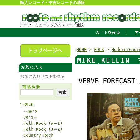
輸入レコード・中古レコードの通販
ルーツ・ミュージックのレコード通販
カートをみる
｜
マ
HOME
>
FOLK
>
Modern/Chor
MIKE KELLIN
Testimony's S
お気に入り
お気に入りリストを見る
VERVE FORECAST 
商品検索
ROCK
～60'S
70'S～
Folk Rock (A～I)
Folk Rock (J～Z)
Country Rock