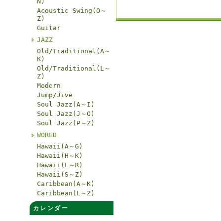
N)
Acoustic Swing(O～
Z)
Guitar
JAZZ
Old/Traditional(A～
K)
Old/Traditional(L～
Z)
Modern
Jump/Jive
Soul Jazz(A～I)
Soul Jazz(J～O)
Soul Jazz(P～Z)
WORLD
Hawaii(A～G)
Hawaii(H～K)
Hawaii(L～R)
Hawaii(S～Z)
Caribbean(A～K)
Caribbean(L～Z)
カレンダー