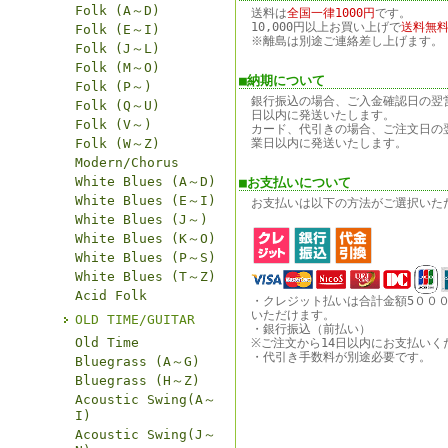
Folk (A～D)
送料は
全国一律1000円
です。
10,000円以上お買い上げで
送料無
Folk (E～I)
※離島は別途ご連絡差し上げます。
Folk (J～L)
Folk (M～O)
■納期について
Folk (P～)
銀行振込の場合、ご入金確認日の翌
Folk (Q～U)
日以内に発送いたします。
Folk (V～)
カード、代引きの場合、ご注文日の
Folk (W～Z)
業日以内に発送いたします。
Modern/Chorus
White Blues (A～D)
■お支払いについて
White Blues (E～I)
お支払いは以下の方法がご選択いた
White Blues (J～)
White Blues (K～O)
White Blues (P～S)
White Blues (T～Z)
Acid Folk
・クレジット払いは合計金額5００
いただけます。
OLD TIME/GUITAR
・銀行振込（前払い）
Old Time
※ご注文から14日以内にお支払いく
・代引き手数料が別途必要です。
Bluegrass (A～G)
Bluegrass (H～Z)
Acoustic Swing(A～
I)
Acoustic Swing(J～