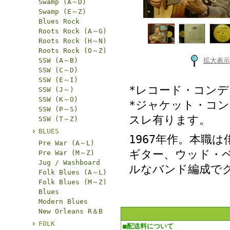
Swamp (A～D)
Swamp (E～Z)
Blues Rock
Roots Rock (A～G)
Roots Rock (H～N)
Roots Rock (O～Z)
SSW (A～B)
拡大表示
SSW (C～D)
SSW (E～I)
*レコード・コン
SSW (J～)
SSW (K～O)
*ジャケット・コン
SSW (P～S)
スレ有ります。
SSW (T～Z)
BLUES
1967年作。本職
Pre War (A～L)
ギター、ウッド・
Pre War (M～Z)
Jug / Washboard
ルなバンド編成でグ
Folk Blues (A～L)
Folk Blues (M～Z)
Blues
Modern Blues
New Orleans R＆B
FOLK
■配送料について