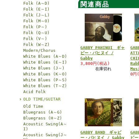
関連商品
Folk (A～D)
Folk (E～I)
Folk (J～L)
Folk (M～O)
Folk (P～)
Folk (Q～U)
Folk (V～)
Folk (W～Z)
GABBY PAHINUI ギャ
GAB
Modern/Chorus
ビー・パヒヌイ /
ATT
White Blues (A～D)
Gabby
CHI
White Blues (E～I)
3,800円(税込)
Rab
White Blues (J～)
在庫切れ
Mus
White Blues (K～O)
0円
White Blues (P～S)
White Blues (T～Z)
Acid Folk
OLD TIME/GUITAR
Old Time
Bluegrass (A～G)
Bluegrass (H～Z)
Acoustic Swing(A～
I)
GABBY BAND ギャビ
GAB
Acoustic Swing(J～
ー・パヒヌイ / Gabby
ビー