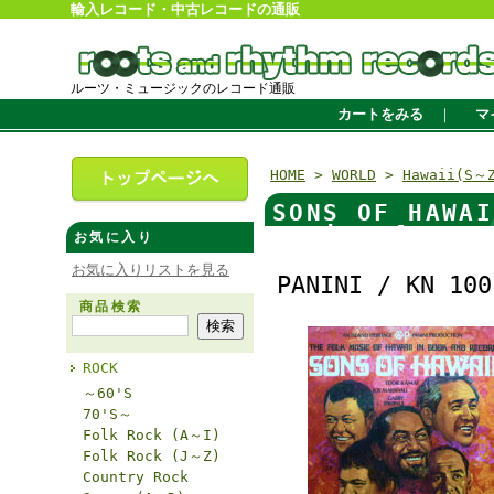
輸入レコード・中古レコードの通販
ルーツ・ミュージックのレコード通販
カートをみる
｜
マ
HOME
>
WORLD
>
Hawaii(S～
SONS OF HAW
Music Of Hawa
お気に入り
お気に入りリストを見る
PANINI / KN 100
商品検索
ROCK
～60'S
70'S～
Folk Rock (A～I)
Folk Rock (J～Z)
Country Rock