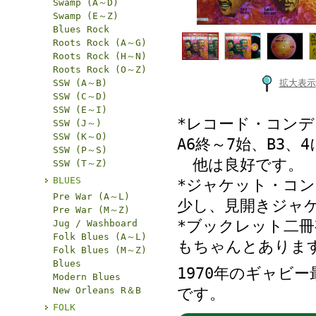
Swamp (A～D)
Swamp (E～Z)
Blues Rock
Roots Rock (A～G)
Roots Rock (H～N)
Roots Rock (O～Z)
SSW (A～B)
拡大表示
SSW (C～D)
SSW (E～I)
*レコード・コンデ
SSW (J～)
SSW (K～O)
A6終～7始、B3
SSW (P～S)
他は良好です。
SSW (T～Z)
BLUES
*ジャケット・コン
Pre War (A～L)
少し、見開きジャ
Pre War (M～Z)
*ブックレット二
Jug / Washboard
Folk Blues (A～L)
もちゃんとありま
Folk Blues (M～Z)
Blues
1970年のギャビ
Modern Blues
New Orleans R＆B
です。
FOLK