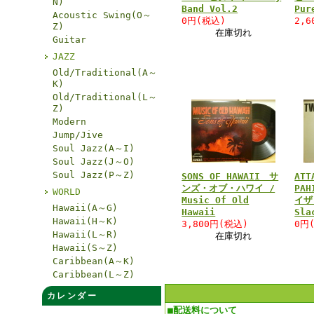
N)
Band Vol.2
Pur
Acoustic Swing(O～
0円(税込)
2,
Z)
在庫切れ
Guitar
JAZZ
Old/Traditional(A～
K)
Old/Traditional(L～
Z)
Modern
Jump/Jive
Soul Jazz(A～I)
Soul Jazz(J～O)
Soul Jazz(P～Z)
SONS OF HAWAII サ
ATT
ンズ・オブ・ハワイ /
PA
WORLD
Music Of Old
イザ
Hawaii(A～G)
Hawaii
Sla
Hawaii(H～K)
3,800円(税込)
0円
Hawaii(L～R)
在庫切れ
Hawaii(S～Z)
Caribbean(A～K)
Caribbean(L～Z)
カレンダー
■配送料について