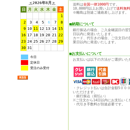
＜
2026年8月
＞
送料は
全国一律1000円
です。
10,000円以上お買い上げで
送料無
日
月
火
水
木
金
土
※離島は別途ご連絡差し上げます。
1
2
3
4
5
6
7
8
■納期について
9
10
11
12
13
14
15
銀行振込の場合、ご入金確認日の翌
日以内に発送いたします。
16
17
18
19
20
21
22
カード、代引きの場合、ご注文日の
23
24
25
26
27
28
29
業日以内に発送いたします。
30
31
■お支払いについて
今日
お支払いは以下の方法がご選択いた
定休日
受注のみ受付
・クレジット払いは合計金額5００
いただけます。
・銀行振込（前払い）
※ご注文から14日以内にお支払いく
・代引き手数料が別途必要です。