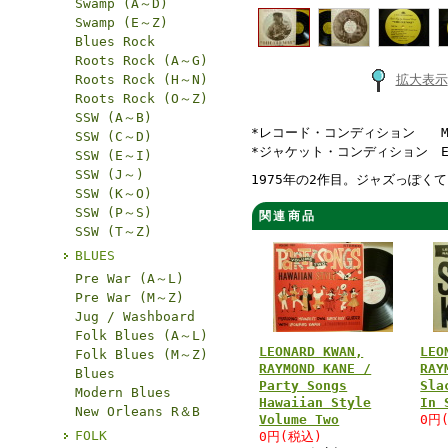
Swamp (A～D)
Swamp (E～Z)
Blues Rock
Roots Rock (A～G)
Roots Rock (H～N)
拡大表示
Roots Rock (O～Z)
SSW (A～B)
*レコード・コンディション M
SSW (C～D)
*ジャケット・コンディション 
SSW (E～I)
SSW (J～)
1975年の2作目。ジャズっぽく
SSW (K～O)
SSW (P～S)
関連商品
SSW (T～Z)
BLUES
Pre War (A～L)
Pre War (M～Z)
Jug / Washboard
Folk Blues (A～L)
LEONARD KWAN,
LEO
Folk Blues (M～Z)
RAYMOND KANE /
RAY
Blues
Party Songs
Sla
Modern Blues
Hawaiian Style
In 
New Orleans R＆B
Volume Two
0円
FOLK
0円(税込)