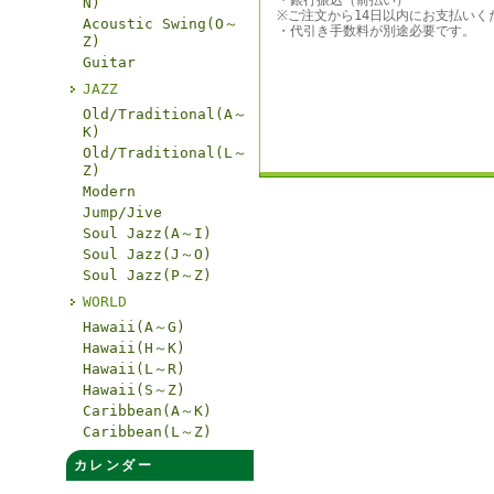
・銀行振込（前払い）
N)
※ご注文から14日以内にお支払いく
Acoustic Swing(O～
・代引き手数料が別途必要です。
Z)
Guitar
JAZZ
Old/Traditional(A～
K)
Old/Traditional(L～
Z)
Modern
Jump/Jive
Soul Jazz(A～I)
Soul Jazz(J～O)
Soul Jazz(P～Z)
WORLD
Hawaii(A～G)
Hawaii(H～K)
Hawaii(L～R)
Hawaii(S～Z)
Caribbean(A～K)
Caribbean(L～Z)
カレンダー