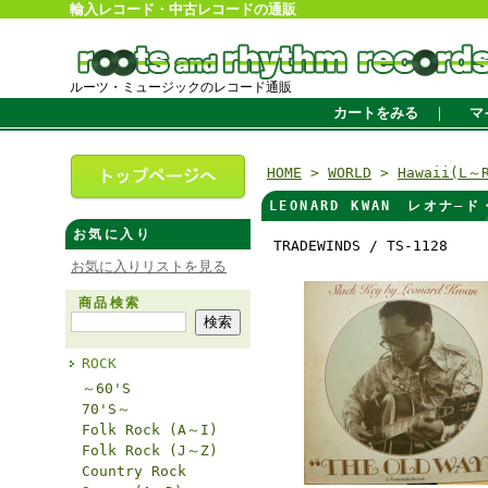
輸入レコード・中古レコードの通販
ルーツ・ミュージックのレコード通販
カートをみる
｜
マ
HOME
>
WORLD
>
Hawaii(L～
LEONARD KWAN レオナ―ド
お気に入り
TRADEWINDS / TS-1128
お気に入りリストを見る
商品検索
ROCK
～60'S
70'S～
Folk Rock (A～I)
Folk Rock (J～Z)
Country Rock