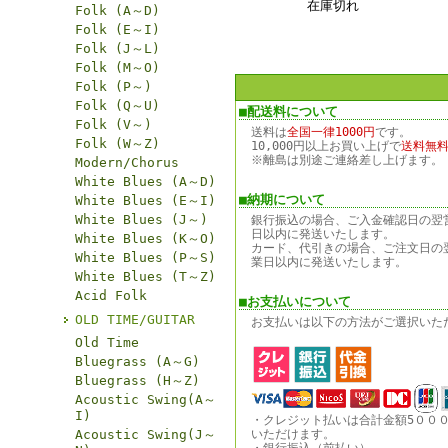
在庫切れ
Folk (A～D)
Folk (E～I)
Folk (J～L)
Folk (M～O)
Folk (P～)
Folk (Q～U)
■配送料について
Folk (V～)
送料は
全国一律1000円
です。
Folk (W～Z)
10,000円以上お買い上げで
送料無
※離島は別途ご連絡差し上げます。
Modern/Chorus
White Blues (A～D)
■納期について
White Blues (E～I)
White Blues (J～)
銀行振込の場合、ご入金確認日の翌
日以内に発送いたします。
White Blues (K～O)
カード、代引きの場合、ご注文日の
White Blues (P～S)
業日以内に発送いたします。
White Blues (T～Z)
Acid Folk
■お支払いについて
OLD TIME/GUITAR
お支払いは以下の方法がご選択いた
Old Time
Bluegrass (A～G)
Bluegrass (H～Z)
Acoustic Swing(A～
I)
・クレジット払いは合計金額5００
Acoustic Swing(J～
いただけます。