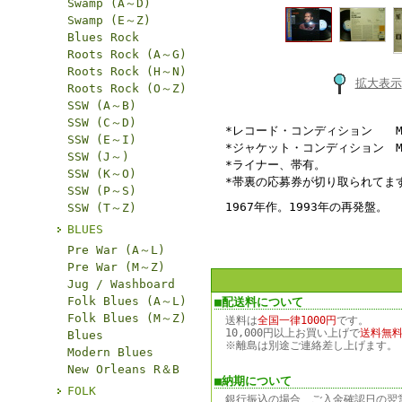
Swamp (A～D)
Swamp (E～Z)
Blues Rock
Roots Rock (A～G)
Roots Rock (H～N)
拡大表示
Roots Rock (O～Z)
SSW (A～B)
SSW (C～D)
*レコード・コンディション 
SSW (E～I)
*ジャケット・コンディション 
SSW (J～)
*ライナー、帯有。
SSW (K～O)
*帯裏の応募券が切り取られてま
SSW (P～S)
1967年作。1993年の再発盤。
SSW (T～Z)
BLUES
Pre War (A～L)
Pre War (M～Z)
Jug / Washboard
Folk Blues (A～L)
■配送料について
Folk Blues (M～Z)
送料は
全国一律1000円
です。
10,000円以上お買い上げで
送料無
Blues
※離島は別途ご連絡差し上げます。
Modern Blues
New Orleans R＆B
■納期について
FOLK
銀行振込の場合、ご入金確認日の翌