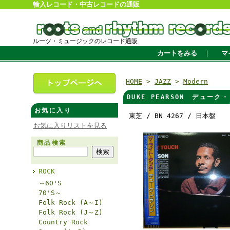
輸入レコード・中古レコードの通販
ルーツ・ミュージックのレコード通販
カートをみる
｜
マ
HOME
>
JAZZ
>
Modern
DUKE PEARSON デューク・
お気に入り
東芝 / BN 4267 / 日本盤
お気に入りリストを見る
商品検索
ROCK
～60'S
70'S～
Folk Rock (A～I)
Folk Rock (J～Z)
Country Rock