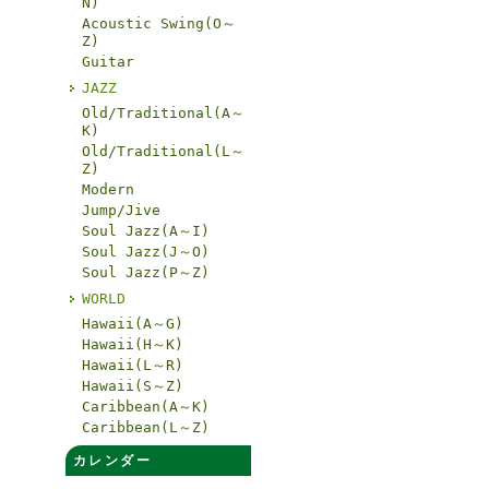
N)
Acoustic Swing(O～
Z)
Guitar
JAZZ
Old/Traditional(A～
K)
Old/Traditional(L～
Z)
Modern
Jump/Jive
Soul Jazz(A～I)
Soul Jazz(J～O)
Soul Jazz(P～Z)
WORLD
Hawaii(A～G)
Hawaii(H～K)
Hawaii(L～R)
Hawaii(S～Z)
Caribbean(A～K)
Caribbean(L～Z)
カレンダー