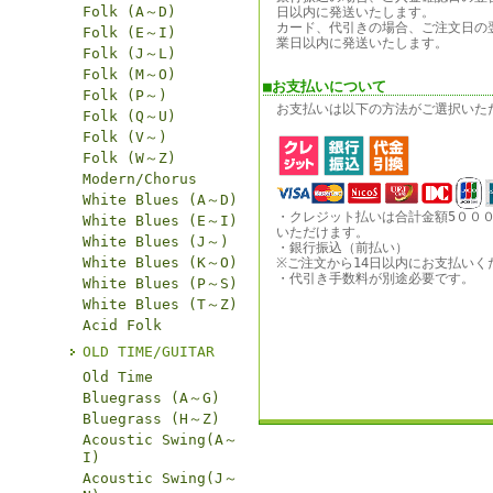
Folk (A～D)
日以内に発送いたします。
カード、代引きの場合、ご注文日の
Folk (E～I)
業日以内に発送いたします。
Folk (J～L)
Folk (M～O)
■お支払いについて
Folk (P～)
お支払いは以下の方法がご選択いた
Folk (Q～U)
Folk (V～)
Folk (W～Z)
Modern/Chorus
White Blues (A～D)
・クレジット払いは合計金額5００
White Blues (E～I)
いただけます。
White Blues (J～)
・銀行振込（前払い）
White Blues (K～O)
※ご注文から14日以内にお支払いく
・代引き手数料が別途必要です。
White Blues (P～S)
White Blues (T～Z)
Acid Folk
OLD TIME/GUITAR
Old Time
Bluegrass (A～G)
Bluegrass (H～Z)
Acoustic Swing(A～
I)
Acoustic Swing(J～