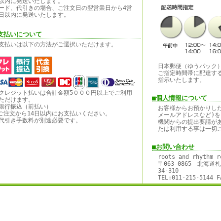
以内に発送いたします。
ード、代引きの場合、ご注文日の翌営業日から4営
日以内に発送いたします。
支払いについて
支払いは以下の方法がご選択いただけます。
日本郵便（ゆうパック
ご指定時間帯に配達す
指示いたします。
クレジット払いは合計金額5０００円以上でご利用
■個人情報について
ただけます。
銀行振込（前払い）
お客様からお預かりし
ご注文から14日以内にお支払いください。
メールアドレスなど)を
代引き手数料が別途必要です。
機関からの提出要請が
たは利用する事は一切
■お問い合わせ
roots and rhythm r
〒063-0865 北海
34-310
TEL:011-215-5144 F