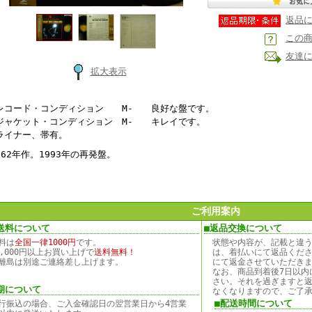
返品
この
友達
拡大表示
レコード・コンディション M- 良好な盤です。
ジャケット・コンディション M- キレイです。
ライナー、帯有。
962年作。1993年の再発盤。
ご利用案内
送料について
■返品交換について
料は
全国一律1000円
です。
状態や内容が、記載と違
0,000円以上お買い上げで
送料無料！
は、着払いにて返品くだ
離島は別途ご連絡差し上げます。
にて返金させていただき
なお、商品到着後7日以内
さい。それを過ぎますと
期について
なくなりますので、ご了
■配送時間について
行振込の場合、ご入金確認日の翌営業日から4営業