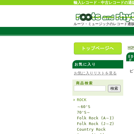
輸入レコード・中古レコードの通
ルーツ・ミュージックのレコード通
HO
E
ド
お気に入り
ビ
お気に入りリストを見る
商品検索
ROCK
～60'S
70'S～
Folk Rock (A～I)
Folk Rock (J～Z)
Country Rock