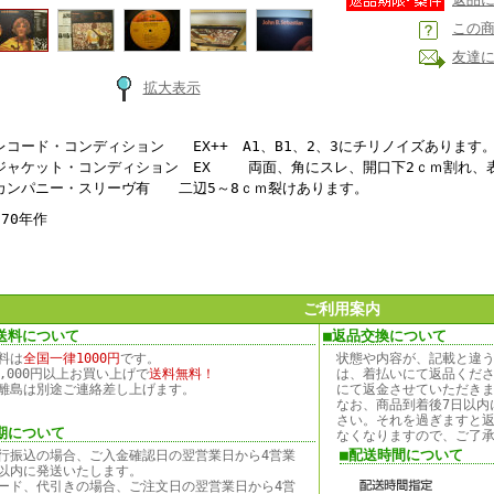
この
友達
拡大表示
レコード・コンディション EX++ A1、B1、2、3にチリノイズあります
ジャケット・コンディション EX 両面、角にスレ、開口下2ｃｍ割れ、
カンパニー・スリーヴ有 二辺5～8ｃｍ裂けあります。
1970年作
ご利用案内
送料について
■返品交換について
料は
全国一律1000円
です。
状態や内容が、記載と違
0,000円以上お買い上げで
送料無料！
は、着払いにて返品くだ
離島は別途ご連絡差し上げます。
にて返金させていただき
なお、商品到着後7日以内
さい。それを過ぎますと
期について
なくなりますので、ご了
■配送時間について
行振込の場合、ご入金確認日の翌営業日から4営業
以内に発送いたします。
ード、代引きの場合、ご注文日の翌営業日から4営