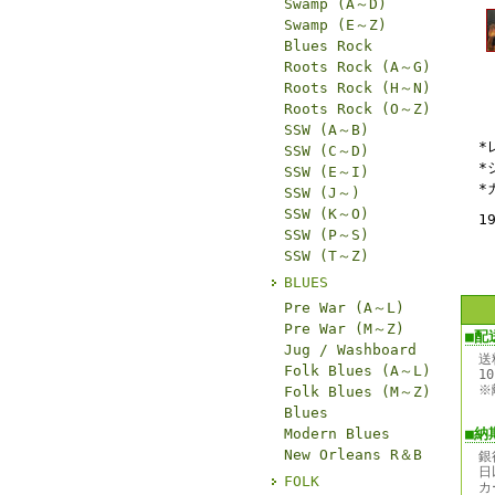
Swamp (A～D)
Swamp (E～Z)
Blues Rock
Roots Rock (A～G)
Roots Rock (H～N)
Roots Rock (O～Z)
SSW (A～B)
*
SSW (C～D)
*
SSW (E～I)
*
SSW (J～)
SSW (K～O)
SSW (P～S)
SSW (T～Z)
BLUES
Pre War (A～L)
Pre War (M～Z)
■配
Jug / Washboard
送
Folk Blues (A～L)
1
※
Folk Blues (M～Z)
Blues
Modern Blues
■納
New Orleans R＆B
銀
日
FOLK
カ