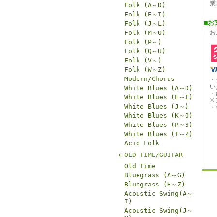
業
Folk (A～D)
Folk (E～I)
■お
Folk (J～L)
Folk (M～O)
お
Folk (P～)
Folk (Q～U)
Folk (V～)
Folk (W～Z)
Modern/Chorus
・
い
White Blues (A～D)
・
White Blues (E～I)
※
White Blues (J～)
・
White Blues (K～O)
White Blues (P～S)
White Blues (T～Z)
Acid Folk
OLD TIME/GUITAR
Old Time
Bluegrass (A～G)
Bluegrass (H～Z)
Acoustic Swing(A～
I)
Acoustic Swing(J～