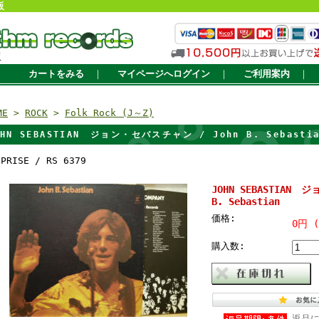
販
販
カートをみる
｜
マイページへログイン
｜
ご利用案内
｜
ME
>
ROCK
>
Folk Rock (J～Z)
OHN SEBASTIAN ジョン・セバスチャン / John B. Sebasti
EPRISE / RS 6379
JOHN SEBASTIAN 
B. Sebastian
価格:
0円 
購入数:
返品