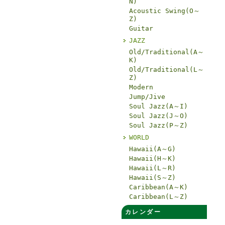
N)
Acoustic Swing(O～
Z)
Guitar
JAZZ
Old/Traditional(A～
K)
Old/Traditional(L～
Z)
Modern
Jump/Jive
Soul Jazz(A～I)
Soul Jazz(J～O)
Soul Jazz(P～Z)
WORLD
Hawaii(A～G)
Hawaii(H～K)
Hawaii(L～R)
Hawaii(S～Z)
Caribbean(A～K)
Caribbean(L～Z)
カレンダー