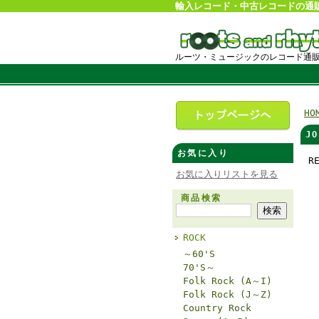
輸入レコード・中古レコードの通
ルーツ・ミュージックのレコード通
HO
J
お気に入り
R
お気に入りリストを見る
商品検索
ROCK
～60'S
70'S～
Folk Rock (A～I)
Folk Rock (J～Z)
Country Rock