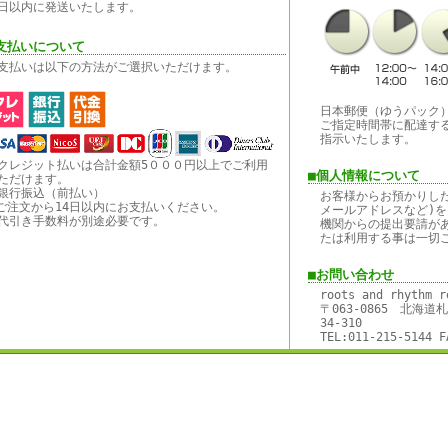
日以内に発送いたします。
支払いについて
支払いは以下の方法がご選択いただけます。
日本郵便（ゆうパック
ご指定時間帯に配達す
指示いたします。
クレジット払いは合計金額5０００円以上でご利用
■個人情報について
ただけます。
銀行振込（前払い）
お客様からお預かりし
ご注文から14日以内にお支払いください。
メールアドレスなど)を
代引き手数料が別途必要です。
機関からの提出要請が
たは利用する事は一切
■お問い合わせ
roots and rhythm r
〒063-0865 北海
34-310
TEL:011-215-5144 F