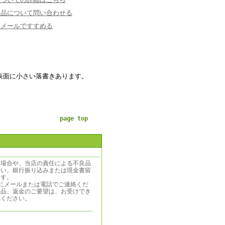
商品について問い合わせる
にメールですすめる
。
表面に小さい落書きあります。
page top
う場合や、当店の責任による不良品
さい。銀行振り込みまたは現金書留
ます。
にメールまたは電話でご連絡くだ
返品、返金のご要望は、お受けでき
承ください。