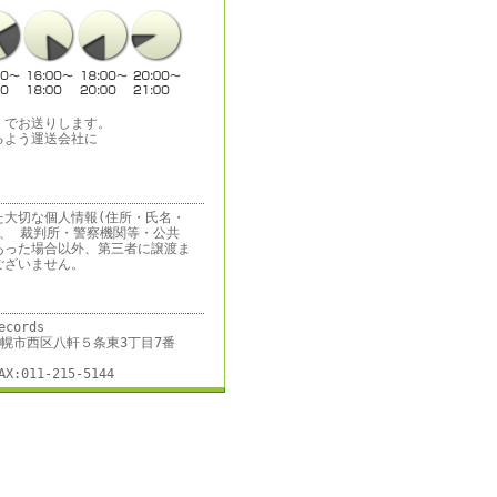
）でお送りします。
るよう運送会社に
た大切な個人情報(住所・氏名・
、 裁判所・警察機関等・公共
あった場合以外、第三者に譲渡ま
ございません。
ecords
道札幌市西区八軒５条東3丁目7番
AX:011-215-5144