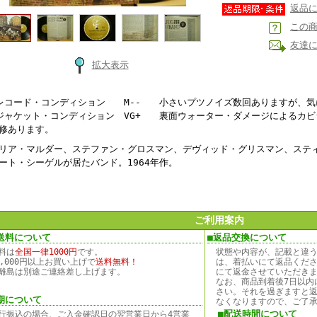
返品
この
友達
拡大表示
レコード・コンディション M-- 小さいプツノイズ数回ありますが、気
ジャケット・コンディション VG+ 裏面ウォーター・ダメージによるカビ
修あります。
リア・マルダー、ステファン・グロスマン、デヴィッド・グリスマン、ステ
ート・シーゲルが居たバンド。1964年作。
ご利用案内
送料について
■返品交換について
料は
全国一律1000円
です。
状態や内容が、記載と違
0,000円以上お買い上げで
送料無料！
は、着払いにて返品くだ
離島は別途ご連絡差し上げます。
にて返金させていただき
なお、商品到着後7日以内
さい。それを過ぎますと
期について
なくなりますので、ご了
■配送時間について
行振込の場合、ご入金確認日の翌営業日から4営業