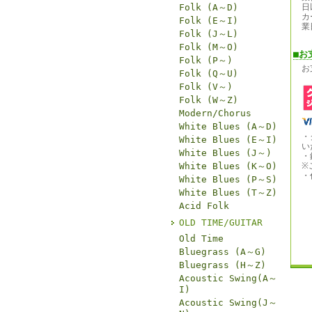
Folk (A～D)
日
カ
Folk (E～I)
業
Folk (J～L)
Folk (M～O)
■お
Folk (P～)
お
Folk (Q～U)
Folk (V～)
Folk (W～Z)
Modern/Chorus
White Blues (A～D)
・
White Blues (E～I)
い
White Blues (J～)
・
White Blues (K～O)
※
・
White Blues (P～S)
White Blues (T～Z)
Acid Folk
OLD TIME/GUITAR
Old Time
Bluegrass (A～G)
Bluegrass (H～Z)
Acoustic Swing(A～
I)
Acoustic Swing(J～