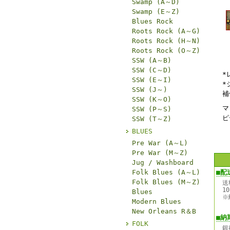
Swamp (A～D)
Swamp (E～Z)
Blues Rock
Roots Rock (A～G)
Roots Rock (H～N)
Roots Rock (O～Z)
SSW (A～B)
SSW (C～D)
*
SSW (E～I)
*
SSW (J～)
補
SSW (K～O)
マ
SSW (P～S)
ピ
SSW (T～Z)
BLUES
Pre War (A～L)
Pre War (M～Z)
Jug / Washboard
Folk Blues (A～L)
■配
Folk Blues (M～Z)
送
1
Blues
※
Modern Blues
New Orleans R＆B
■納
FOLK
銀