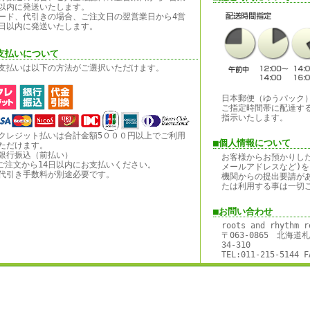
以内に発送いたします。
ード、代引きの場合、ご注文日の翌営業日から4営
日以内に発送いたします。
支払いについて
支払いは以下の方法がご選択いただけます。
日本郵便（ゆうパック
ご指定時間帯に配達す
指示いたします。
クレジット払いは合計金額5０００円以上でご利用
■個人情報について
ただけます。
銀行振込（前払い）
お客様からお預かりし
ご注文から14日以内にお支払いください。
メールアドレスなど)を
代引き手数料が別途必要です。
機関からの提出要請が
たは利用する事は一切
■お問い合わせ
roots and rhythm r
〒063-0865 北海
34-310
TEL:011-215-5144 F