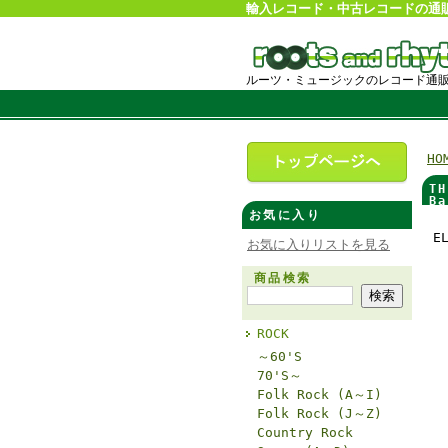
輸入レコード・中古レコードの通
ルーツ・ミュージックのレコード通
HO
T
Ba
お気に入り
E
お気に入りリストを見る
商品検索
ROCK
～60'S
70'S～
Folk Rock (A～I)
Folk Rock (J～Z)
Country Rock