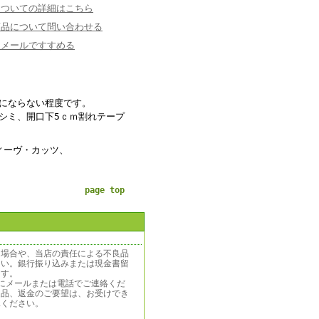
についての詳細はこちら
商品について問い合わせる
にメールですすめる
にならない程度です。
シミ、開口下5ｃｍ割れテープ
ィーヴ・カッツ、
page top
う場合や、当店の責任による不良品
さい。銀行振り込みまたは現金書留
ます。
にメールまたは電話でご連絡くだ
返品、返金のご要望は、お受けでき
承ください。