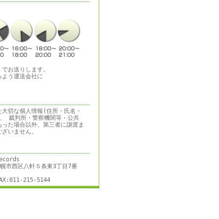
）でお送りします。
るよう運送会社に
た大切な個人情報(住所・氏名・
、 裁判所・警察機関等・公共
あった場合以外、第三者に譲渡ま
ございません。
ecords
道札幌市西区八軒５条東3丁目7番
AX:011-215-5144