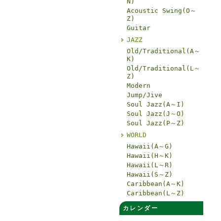
N)
Acoustic Swing(O～
Z)
Guitar
JAZZ
Old/Traditional(A～
K)
Old/Traditional(L～
Z)
Modern
Jump/Jive
Soul Jazz(A～I)
Soul Jazz(J～O)
Soul Jazz(P～Z)
WORLD
Hawaii(A～G)
Hawaii(H～K)
Hawaii(L～R)
Hawaii(S～Z)
Caribbean(A～K)
Caribbean(L～Z)
カレンダー