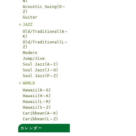
N)
Acoustic Swing(O～
Z)
Guitar
JAZZ
Old/Traditional(A～
K)
Old/Traditional(L～
Z)
Modern
Jump/Jive
Soul Jazz(A～I)
Soul Jazz(J～O)
Soul Jazz(P～Z)
WORLD
Hawaii(A～G)
Hawaii(H～K)
Hawaii(L～R)
Hawaii(S～Z)
Caribbean(A～K)
Caribbean(L～Z)
カレンダー