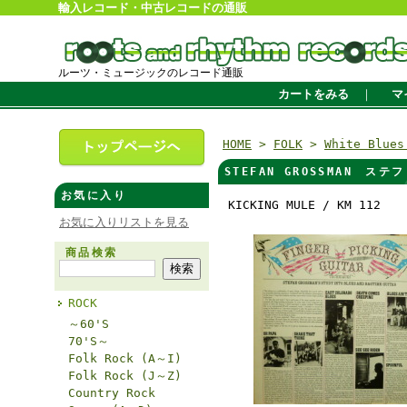
輸入レコード・中古レコードの通販
ルーツ・ミュージックのレコード通販
カートをみる
｜
マ
HOME
>
FOLK
>
White Blue
STEFAN GROSSMAN ステフ
お気に入り
KICKING MULE / KM 112
お気に入りリストを見る
商品検索
ROCK
～60'S
70'S～
Folk Rock (A～I)
Folk Rock (J～Z)
Country Rock