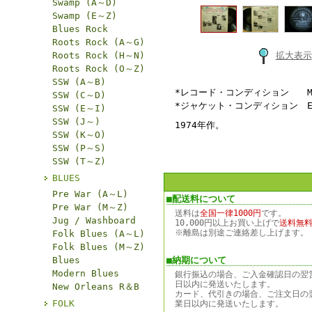
Swamp (A～D)
Swamp (E～Z)
Blues Rock
Roots Rock (A～G)
Roots Rock (H～N)
拡大表示
Roots Rock (O～Z)
SSW (A～B)
*レコード・コンディション M
SSW (C～D)
*ジャケット・コンディション 
SSW (E～I)
SSW (J～)
1974年作。
SSW (K～O)
SSW (P～S)
SSW (T～Z)
BLUES
Pre War (A～L)
■配送料について
Pre War (M～Z)
送料は
全国一律1000円
です。
Jug / Washboard
10,000円以上お買い上げで
送料無
※離島は別途ご連絡差し上げます。
Folk Blues (A～L)
Folk Blues (M～Z)
Blues
■納期について
Modern Blues
銀行振込の場合、ご入金確認日の翌
日以内に発送いたします。
New Orleans R＆B
カード、代引きの場合、ご注文日の
FOLK
業日以内に発送いたします。