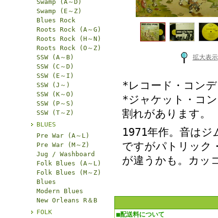
Swamp (A～D)
Swamp (E～Z)
Blues Rock
Roots Rock (A～G)
Roots Rock (H～N)
Roots Rock (O～Z)
SSW (A～B)
拡大表示
SSW (C～D)
SSW (E～I)
*レコード・コン
SSW (J～)
SSW (K～O)
*ジャケット・コン
SSW (P～S)
割れがあります。
SSW (T～Z)
BLUES
1971年作。音は
Pre War (A～L)
ですがパトリック
Pre War (M～Z)
Jug / Washboard
が違うかも。カッ
Folk Blues (A～L)
Folk Blues (M～Z)
Blues
Modern Blues
New Orleans R＆B
FOLK
■配送料について