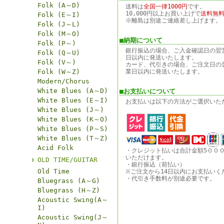
Folk (A～D)
送料は
全国一律1000円
です。
10,000円以上お買い上げで
送料無
Folk (E～I)
※離島は別途ご連絡差し上げます。
Folk (J～L)
Folk (M～O)
■納期について
Folk (P～)
銀行振込の場合、ご入金確認日の翌
Folk (Q～U)
日以内に発送いたします。
Folk (V～)
カード、代引きの場合、ご注文日の
Folk (W～Z)
業日以内に発送いたします。
Modern/Chorus
White Blues (A～D)
■お支払いについて
White Blues (E～I)
お支払いは以下の方法がご選択いた
White Blues (J～)
White Blues (K～O)
White Blues (P～S)
White Blues (T～Z)
Acid Folk
・クレジット払いは合計金額5００
いただけます。
OLD TIME/GUITAR
・銀行振込（前払い）
Old Time
※ご注文から14日以内にお支払いく
・代引き手数料が別途必要です。
Bluegrass (A～G)
Bluegrass (H～Z)
Acoustic Swing(A～
I)
Acoustic Swing(J～