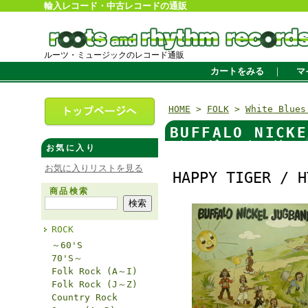
輸入レコード・中古レコードの通販
ルーツ・ミュージックのレコード通販
カートをみる
｜
マ
HOME
>
FOLK
>
White Blue
BUFFALO NI
ジャグ・バンド / B
お気に入り
お気に入りリストを見る
HAPPY TIGER / H
商品検索
ROCK
～60'S
70'S～
Folk Rock (A～I)
Folk Rock (J～Z)
Country Rock