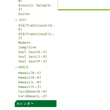
N)
Acoustic Swing(O～
Z)
Guitar
JAZZ
Old/Traditional(A～
K)
Old/Traditional(L～
Z)
Modern
Jump/Jive
Soul Jazz(A～I)
Soul Jazz(J～O)
Soul Jazz(P～Z)
WORLD
Hawaii(A～G)
Hawaii(H～K)
Hawaii(L～R)
Hawaii(S～Z)
Caribbean(A～K)
Caribbean(L～Z)
カレンダー