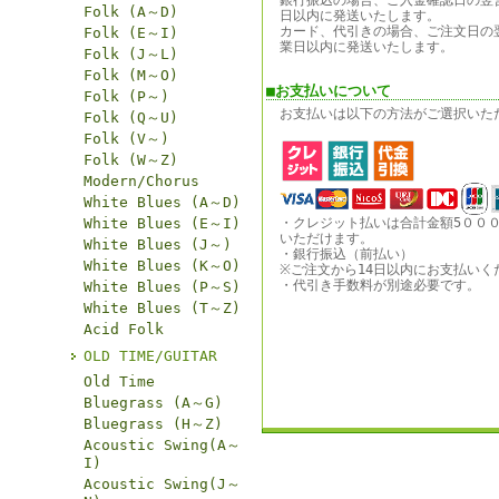
銀行振込の場合、ご入金確認日の翌
Folk (A～D)
日以内に発送いたします。
カード、代引きの場合、ご注文日の
Folk (E～I)
業日以内に発送いたします。
Folk (J～L)
Folk (M～O)
■お支払いについて
Folk (P～)
お支払いは以下の方法がご選択いた
Folk (Q～U)
Folk (V～)
Folk (W～Z)
Modern/Chorus
White Blues (A～D)
White Blues (E～I)
・クレジット払いは合計金額5００
いただけます。
White Blues (J～)
・銀行振込（前払い）
White Blues (K～O)
※ご注文から14日以内にお支払いく
・代引き手数料が別途必要です。
White Blues (P～S)
White Blues (T～Z)
Acid Folk
OLD TIME/GUITAR
Old Time
Bluegrass (A～G)
Bluegrass (H～Z)
Acoustic Swing(A～
I)
Acoustic Swing(J～