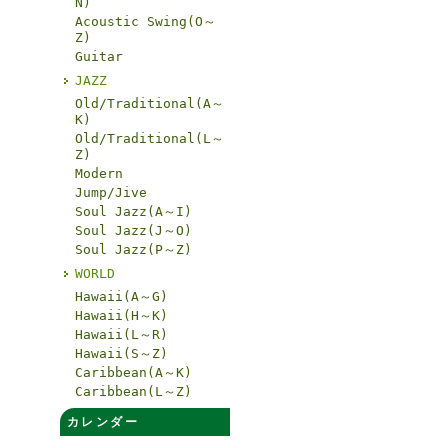
N)
Acoustic Swing(O～
Z)
Guitar
JAZZ
Old/Traditional(A～
K)
Old/Traditional(L～
Z)
Modern
Jump/Jive
Soul Jazz(A～I)
Soul Jazz(J～O)
Soul Jazz(P～Z)
WORLD
Hawaii(A～G)
Hawaii(H～K)
Hawaii(L～R)
Hawaii(S～Z)
Caribbean(A～K)
Caribbean(L～Z)
カレンダー