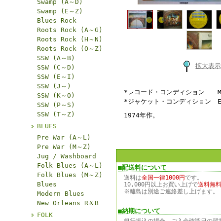
Swamp (A～D)
Swamp (E～Z)
Blues Rock
Roots Rock (A～G)
Roots Rock (H～N)
Roots Rock (O～Z)
SSW (A～B)
拡大表示
SSW (C～D)
SSW (E～I)
SSW (J～)
*レコード・コンディション M
SSW (K～O)
*ジャケット・コンディション
SSW (P～S)
SSW (T～Z)
1974年作。
BLUES
Pre War (A～L)
Pre War (M～Z)
Jug / Washboard
Folk Blues (A～L)
■配送料について
Folk Blues (M～Z)
送料は
全国一律1000円
です。
Blues
10,000円以上お買い上げで
送料無
※離島は別途ご連絡差し上げます。
Modern Blues
New Orleans R＆B
■納期について
FOLK