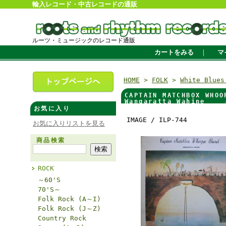
輸入レコード・中古レコードの通販
ルーツ・ミュージックのレコード通販
カートをみる
｜
マ
HOME
>
FOLK
>
White Blue
CAPTAIN MATCHBOX 
Wangaratta Wahine
お気に入り
IMAGE / ILP-744
お気に入りリストを見る
商品検索
ROCK
～60'S
70'S～
Folk Rock (A～I)
Folk Rock (J～Z)
Country Rock