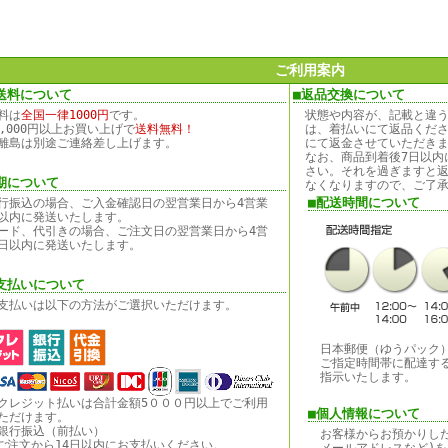
ご利用案内
送料について
■返品交換について
料は
全国一律1000円
です。
状態や内容が、記載と違
0,000円以上お買い上げで
送料無料！
は、着払いにて返品くだ
離島は別途ご連絡差し上げます。
にて返金させていただき
なお、商品到着後7日以内
さい。それを過ぎますと
期について
なくなりますので、ご了
■配送時間について
行振込の場合、ご入金確認日の翌営業日から4営業
以内に発送いたします。
ード、代引きの場合、ご注文日の翌営業日から4営
日以内に発送いたします。
支払いについて
支払いは以下の方法がご選択いただけます。
日本郵便（ゆうパック
ご指定時間帯に配達す
指示いたします。
クレジット払いは合計金額5０００円以上でご利用
■個人情報について
ただけます。
銀行振込（前払い）
お客様からお預かりし
ご注文から14日以内にお支払いください。