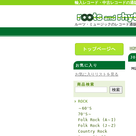
輸入レコード・中古レコードの通
ルーツ・ミュージックのレコード通
HO
J
お気に入り
M
お気に入りリストを見る
商品検索
ROCK
～60'S
70'S～
Folk Rock (A～I)
Folk Rock (J～Z)
Country Rock