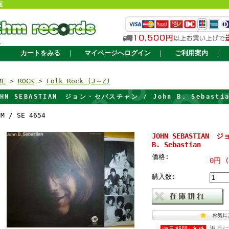
販
販
カートをみる
｜
マイページへログイン
｜
ご利用案内
｜
ME
>
ROCK
>
Folk Rock (J～Z)
OHN SEBASTIAN ジョン・セバスチャン / John B. Sebasti
GM / SE 4654
JOHN SEBASTIAN 
B. Sebastian
価格:
0円 
購入数:
返品