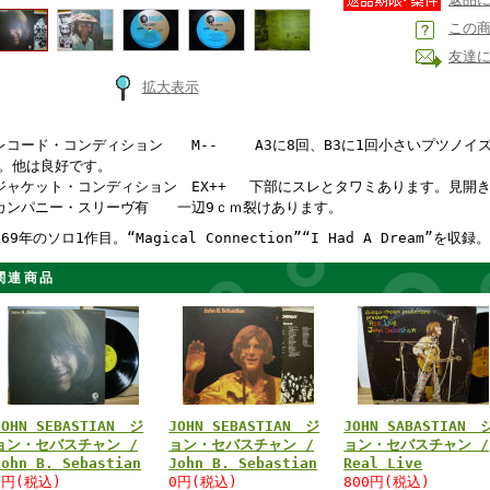
この
友達
拡大表示
レコード・コンディション M-- A3に8回、B3に1回小さいプツノイズ
。他は良好です。
ジャケット・コンディション EX++ 下部にスレとタワミあります。見開
カンパニー・スリーヴ有 一辺9ｃｍ裂けあります。
969年のソロ1作目。“Magical Connection”“I Had A Dream”を収録。
関連商品
JOHN SEBASTIAN ジ
JOHN SEBASTIAN ジ
JOHN SABASTIAN 
ョン・セバスチャン /
ョン・セバスチャン /
ョン・セバスチャン /
John B. Sebastian
John B. Sebastian
Real Live
0円(税込)
0円(税込)
800円(税込)