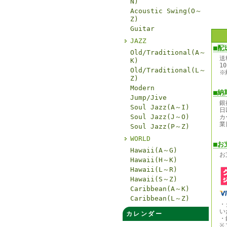
N)
Acoustic Swing(O～
Z)
Guitar
JAZZ
■配
Old/Traditional(A～
送
K)
1
Old/Traditional(L～
※
Z)
Modern
■納
Jump/Jive
銀
Soul Jazz(A～I)
日
Soul Jazz(J～O)
カ
業
Soul Jazz(P～Z)
WORLD
■お
Hawaii(A～G)
お
Hawaii(H～K)
Hawaii(L～R)
Hawaii(S～Z)
Caribbean(A～K)
Caribbean(L～Z)
・
い
カレンダー
・
※