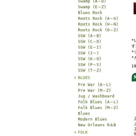
Swamp (A～D)
Swamp (E～Z)
Blues Rock
Roots Rock (A～G)
Roots Rock (H～N)
Roots Rock (O～Z)
SSW (A～B)
*
SSW (C～D)
す
SSW (E～I)
*
SSW (J～)
*
SSW (K～O)
SSW (P～S)
1
SSW (T～Z)
BLUES
Pre War (A～L)
Pre War (M～Z)
Jug / Washboard
Folk Blues (A～L)
Folk Blues (M～Z)
Blues
Modern Blues
New Orleans R＆B
FOLK