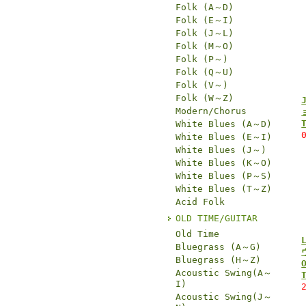
Folk (A～D)
Folk (E～I)
Folk (J～L)
Folk (M～O)
Folk (P～)
Folk (Q～U)
Folk (V～)
Folk (W～Z)
Modern/Chorus
White Blues (A～D)
White Blues (E～I)
White Blues (J～)
White Blues (K～O)
White Blues (P～S)
White Blues (T～Z)
Acid Folk
OLD TIME/GUITAR
Old Time
Bluegrass (A～G)
Bluegrass (H～Z)
Acoustic Swing(A～
I)
Acoustic Swing(J～