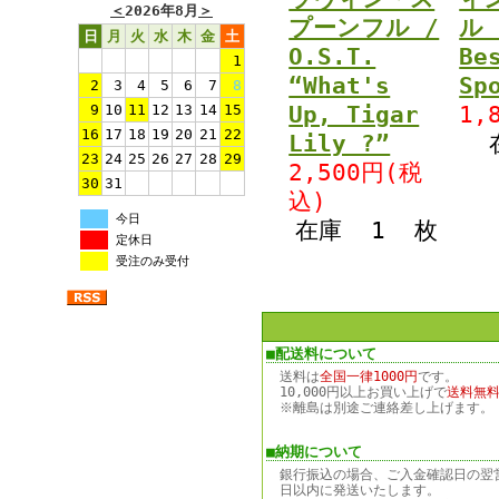
＜
2026年8月
＞
プーンフル /
ル 
日
月
火
水
木
金
土
O.S.T.
Be
1
“What's
Sp
2
3
4
5
6
7
8
9
10
11
12
13
14
15
Up, Tigar
1,
16
17
18
19
20
21
22
Lily ?”
23
24
25
26
27
28
29
2,500円(税
30
31
込)
今日
在庫 1 枚
定休日
受注のみ受付
■配送料について
送料は
全国一律1000円
です。
10,000円以上お買い上げで
送料無
※離島は別途ご連絡差し上げます。
■納期について
銀行振込の場合、ご入金確認日の翌
日以内に発送いたします。