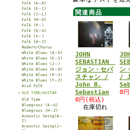
Folk (A～D)
Folk (E～I)
関連商品
Folk (J～L)
Folk (M～O)
Folk (P～)
Folk (Q～U)
Folk (V～)
Folk (W～Z)
Modern/Chorus
White Blues (A～D)
JOHN
JO
White Blues (E～I)
SEBASTIAN
SE
White Blues (J～)
ジョン・セバ
ン
White Blues (K～O)
White Blues (P～S)
スチャン /
/ 
White Blues (T～Z)
John B.
Se
Acid Folk
Sebastian
0円
OLD TIME/GUITAR
0円(税込)
Old Time
Bluegrass (A～G)
在庫切れ
Bluegrass (H～Z)
Acoustic Swing(A～
I)
Acoustic Swing(J～