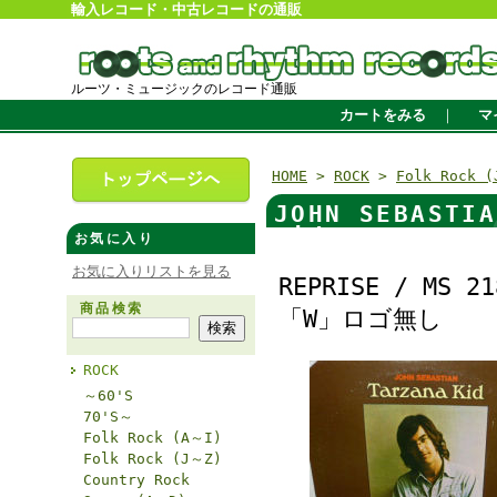
輸入レコード・中古レコードの通販
ルーツ・ミュージックのレコード通販
カートをみる
｜
マ
HOME
>
ROCK
>
Folk Rock 
JOHN SEBAST
Kid
お気に入り
お気に入りリストを見る
REPRISE / MS 21
商品検索
「W」ロゴ無し
ROCK
～60'S
70'S～
Folk Rock (A～I)
Folk Rock (J～Z)
Country Rock