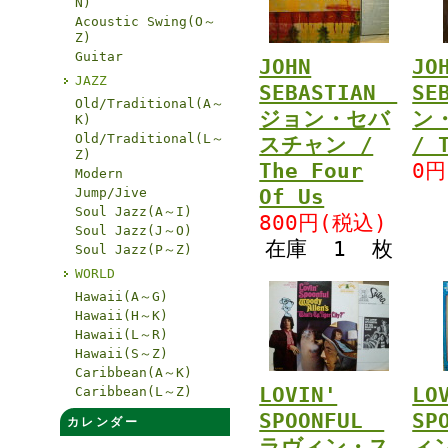
N)
Acoustic Swing(O～
Z)
Guitar
JOHN
JO
JAZZ
SEBASTIAN
SE
Old/Traditional(A～
ジョン・セバ
ン
K)
Old/Traditional(L～
スチャン /
/ 
Z)
The Four
0円
Modern
Jump/Jive
Of Us
Soul Jazz(A～I)
800円(税込)
Soul Jazz(J～O)
在庫 1 枚
Soul Jazz(P～Z)
WORLD
Hawaii(A～G)
Hawaii(H～K)
Hawaii(L～R)
Hawaii(S～Z)
Caribbean(A～K)
LOVIN'
LO
Caribbean(L～Z)
SPOONFUL
SP
カレンダー
ラヴィン・ス
ィ