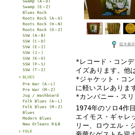
Swamp (A～D)
Swamp (E～Z)
Blues Rock
Roots Rock (A～G)
Roots Rock (H～N)
Roots Rock (O～Z)
SSW (A～B)
SSW (C～D)
拡大表示
SSW (E～I)
SSW (J～)
SSW (K～O)
*レコード・コン
SSW (P～S)
イズあります。他
SSW (T～Z)
BLUES
*ジャケット・コ
Pre War (A～L)
に軽いスレありま
Pre War (M～Z)
*カンパニー・ス
Jug / Washboard
Folk Blues (A～L)
1974年のソロ4作
Folk Blues (M～Z)
Blues
エイモス・ギャレ
Modern Blues
New Orleans R＆B
リー、ロウエル・
FOLK
豪華なゲストを迎