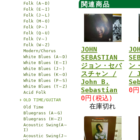
関連商品
Folk (A～D)
Folk (E～I)
Folk (J～L)
Folk (M～O)
Folk (P～)
Folk (Q～U)
Folk (V～)
Folk (W～Z)
JOHN
JO
Modern/Chorus
SEBASTIAN
SE
White Blues (A～D)
White Blues (E～I)
ジョン・セバ
ン
White Blues (J～)
スチャン /
/ 
White Blues (K～O)
White Blues (P～S)
John B.
Se
White Blues (T～Z)
Sebastian
0円
Acid Folk
0円(税込)
OLD TIME/GUITAR
在庫切れ
Old Time
Bluegrass (A～G)
Bluegrass (H～Z)
Acoustic Swing(A～
I)
Acoustic Swing(J～