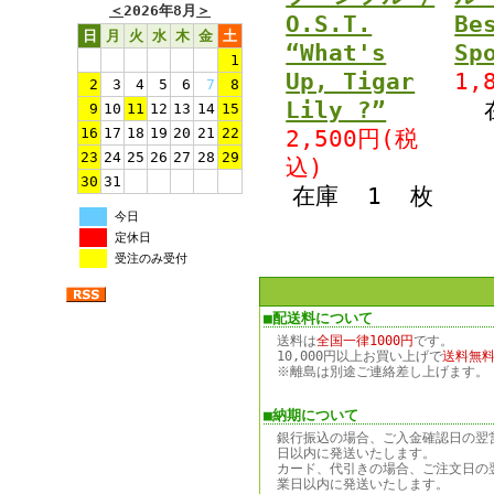
＜
2026年8月
＞
O.S.T.
Be
日
月
火
水
木
金
土
“What's
Sp
1
Up, Tigar
1,
2
3
4
5
6
7
8
Lily ?”
9
10
11
12
13
14
15
16
17
18
19
20
21
22
2,500円(税
23
24
25
26
27
28
29
込)
30
31
在庫 1 枚
今日
定休日
受注のみ受付
■配送料について
送料は
全国一律1000円
です。
10,000円以上お買い上げで
送料無
※離島は別途ご連絡差し上げます。
■納期について
銀行振込の場合、ご入金確認日の翌
日以内に発送いたします。
カード、代引きの場合、ご注文日の
業日以内に発送いたします。