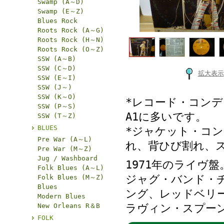
Swamp (A～D)
Swamp (E～Z)
Blues Rock
Roots Rock (A～G)
Roots Rock (H～N)
Roots Rock (O～Z)
SSW (A～B)
SSW (C～D)
拡大表示
SSW (E～I)
SSW (J～)
SSW (K～O)
*レコード・コン
SSW (P～S)
A1に多いです。
SSW (T～Z)
BLUES
*ジャケット・コン
Pre War (A～L)
れ、背ひび割れ、
Pre War (M～Z)
Jug / Washboard
1971年のライヴ盤
Folk Blues (A～L)
ジャグ・バンド・
Folk Blues (M～Z)
Blues
ング、レッドベリ
Modern Blues
New Orleans R＆B
ラヴィン・スプー
FOLK