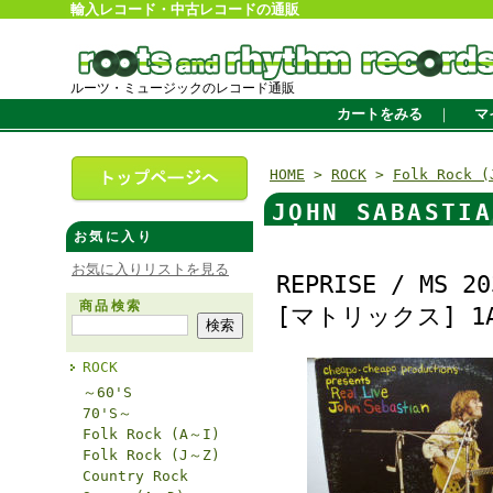
輸入レコード・中古レコードの通販
ルーツ・ミュージックのレコード通販
カートをみる
｜
マ
HOME
>
ROCK
>
Folk Rock 
JOHN SABAS
Live
お気に入り
お気に入りリストを見る
REPRISE / MS 20
商品検索
[マトリックス] 1A
ROCK
～60'S
70'S～
Folk Rock (A～I)
Folk Rock (J～Z)
Country Rock