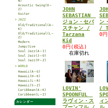
N)
Acoustic Swing(O～
JOHN
JO
Z)
Guitar
SEBASTIAN
SE
JAZZ
ジョン・セバ
ン
Old/Traditional(A～
スチャン /
/ 
K)
Tarzana
0円
Old/Traditional(L～
Z)
Kid
Modern
0円(税込)
Jump/Jive
Soul Jazz(A～I)
在庫切れ
Soul Jazz(J～O)
Soul Jazz(P～Z)
WORLD
Hawaii(A～G)
Hawaii(H～K)
Hawaii(L～R)
Hawaii(S～Z)
LOVIN'
LO
Caribbean(A～K)
SPOONFUL
SP
Caribbean(L～Z)
ラヴィン・ス
ィ
カレンダー
プーンフル /
ル 